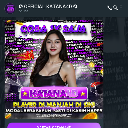
✪ OFFICIAL KATANA4D ✪
📞
⋮
🔍
online
DAFTAR KATANA4D